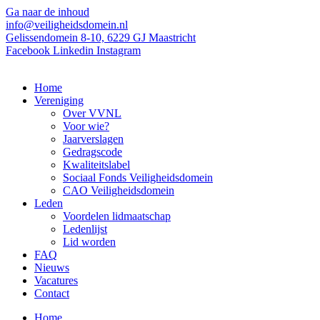
Ga naar de inhoud
info@veiligheidsdomein.nl
Gelissendomein 8-10, 6229 GJ Maastricht
Facebook
Linkedin
Instagram
Home
Vereniging
Over VVNL
Voor wie?
Jaarverslagen
Gedragscode
Kwaliteitslabel
Sociaal Fonds Veiligheidsdomein
CAO Veiligheidsdomein
Leden
Voordelen lidmaatschap
Ledenlijst
Lid worden
FAQ
Nieuws
Vacatures
Contact
Home