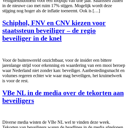
Veiligheidsdomein voor een looptijd van drie jaar. Salarissen zullen
in de nieuwe cao met ruim 17% stijgen. Mogelijk wordt deze
stijging nog hoger als de inflatie toeneemt. Ook is […]
Schiphol, FNV en CNV kiezen voor
staatssteun beveiliger – de regio
beveiliger in de knel
Voor de buitenwereld onzichtbaar, voor de insider een bittere
jarenlange strijd voor erkenning en waardering van een mooi beroep
waar Nederland niet zonder kan: beveiliger. Aanbestedingsmacht en
volumes regeren echter wie waar mag beveiligen, het kruimelwerk
is voor de rest.
VBe NL in de media over de tekorten aan
beveiligers
Diverse media wisten de VBe NL wel te vinden deze week.
Tekorten van beveiligers waren de headlines in de media afgelopen