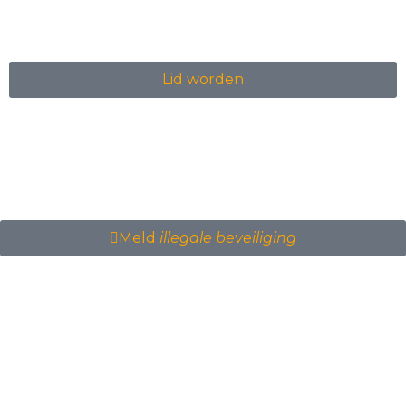
Lid worden
Meld
illegale beveiliging