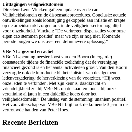
Uitdagingen veiligheidsdomein
Directeur Leon Vincken gaf een update over de cao
Veiligheidsdomein en de dispensatieprocedures. Conclusie: actuele
ontwikkelingen zoals loonstijging gekoppeld aan inflatie en krapte
op de arbeidsmarkt zorgen ook in de veiligheidssector nog altijd
voor onzekerheid. Vincken: “De verkregen dispensaties voor onze
eigen cao stemmen positief, maar we zijn er nog niet. Komende
periode buigen we ons over een definitievere oplossing.”
VBe NL: gezond en actief
VBe NL-penningmeester Joost van den Boorn (Intergarde)
constateerde tijdens de financiële toelichting dat de vereniging
financieel gezond is en het aantal activiteiten groeit. Van den Boorn
verzorgde ook de introductie bij het sluitstuk van de algemene
ledenvergadering: de herverkiezing van de voorzitter. “Hij weet
onze leden te verbinden. Met zijn kennis, daadkracht en
vriendelijkheid zet hij VBe NL op de kaart en loodst hij onze
vereniging al jaren in een duidelijke koers door het
veiligheidsdomein.” De uitslag van de stemming: unaniem positief.
Het voorzitterschap van VBe NL blijft ook de komende 3 jaar in de
vertrouwde handen van Peter Hoes.
Recente Berichten