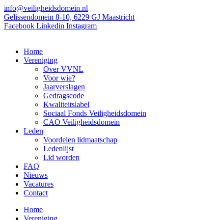
Ga
info@veiligheidsdomein.nl
naar
Gelissendomein 8-10, 6229 GJ Maastricht
de
Facebook
Linkedin
Instagram
inhoud
Home
Vereniging
Over VVNL
Voor wie?
Jaarverslagen
Gedragscode
Kwaliteitslabel
Sociaal Fonds Veiligheidsdomein
CAO Veiligheidsdomein
Leden
Voordelen lidmaatschap
Ledenlijst
Lid worden
FAQ
Nieuws
Vacatures
Contact
Home
Vereniging