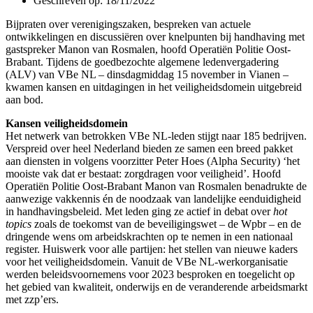
Geschreven op:
18/11/2022
Bijpraten over verenigingszaken, bespreken van actuele
ontwikkelingen en discussiëren over knelpunten bij handhaving met
gastspreker Manon van Rosmalen, hoofd Operatiën Politie Oost-
Brabant. Tijdens de goedbezochte algemene ledenvergadering
(ALV) van VBe NL – dinsdagmiddag 15 november in Vianen –
kwamen kansen en uitdagingen in het veiligheidsdomein uitgebreid
aan bod.
Kansen veiligheidsdomein
Het netwerk van betrokken VBe NL-leden stijgt naar 185 bedrijven.
Verspreid over heel Nederland bieden ze samen een breed pakket
aan diensten in volgens voorzitter Peter Hoes (Alpha Security) ‘het
mooiste vak dat er bestaat: zorgdragen voor veiligheid’. Hoofd
Operatiën Politie Oost-Brabant Manon van Rosmalen benadrukte de
aanwezige vakkennis én de noodzaak van landelijke eenduidigheid
in handhavingsbeleid. Met leden ging ze actief in debat over
hot
topics
zoals de toekomst van de beveiligingswet – de Wpbr – en de
dringende wens om arbeidskrachten op te nemen in een nationaal
register. Huiswerk voor alle partijen: het stellen van nieuwe kaders
voor het veiligheidsdomein. Vanuit de VBe NL-werkorganisatie
werden beleidsvoornemens voor 2023 besproken en toegelicht op
het gebied van kwaliteit, onderwijs en de veranderende arbeidsmarkt
met zzp’ers.