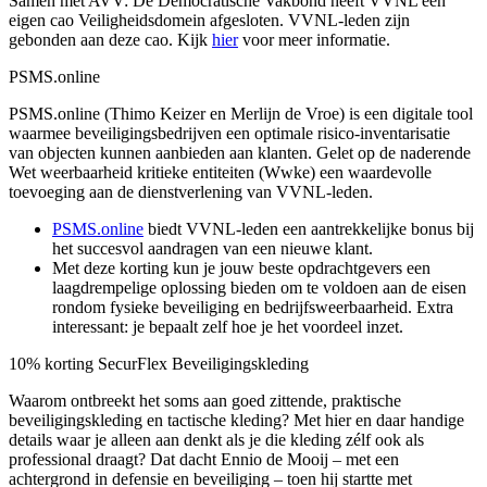
Samen met AVV: De Democratische Vakbond heeft VVNL een
eigen cao Veiligheidsdomein afgesloten. VVNL-leden zijn
gebonden aan deze cao. Kijk
hier
voor meer informatie.
PSMS.online
PSMS.online (Thimo Keizer en Merlijn de Vroe) is een digitale tool
waarmee beveiligingsbedrijven een optimale risico-inventarisatie
van objecten kunnen aanbieden aan klanten. Gelet op de naderende
Wet weerbaarheid kritieke entiteiten (Wwke) een waardevolle
toevoeging aan de dienstverlening van VVNL-leden.
PSMS.online
biedt VVNL-leden een aantrekkelijke bonus bij
het succesvol aandragen van een nieuwe klant.
Met deze korting kun je jouw beste opdrachtgevers een
laagdrempelige oplossing bieden om te voldoen aan de eisen
rondom fysieke beveiliging en bedrijfsweerbaarheid. Extra
interessant: je bepaalt zelf hoe je het voordeel inzet.
10% korting SecurFlex Beveiligingskleding
Waarom ontbreekt het soms aan goed zittende, praktische
beveiligingskleding en tactische kleding? Met hier en daar handige
details waar je alleen aan denkt als je die kleding zélf ook als
professional draagt? Dat dacht Ennio de Mooij – met een
achtergrond in defensie en beveiliging – toen hij startte met