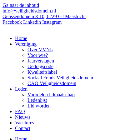
Ga naar de inhoud
info@veiligheidsdomein.nl
Gelissendomein 8-10, 6229 GJ Maastricht
Facebook
Linkedin
Instagram
Home
Vereniging
Over VVNL
Voor wie?
Jaarverslagen
Gedragscode
Kwaliteitslabel
Sociaal Fonds Veiligheidsdomein
CAO Veiligheidsdomein
Leden
Voordelen lidmaatschap
Ledenlijst
Lid worden
FAQ
Nieuws
Vacatures
Contact
Home