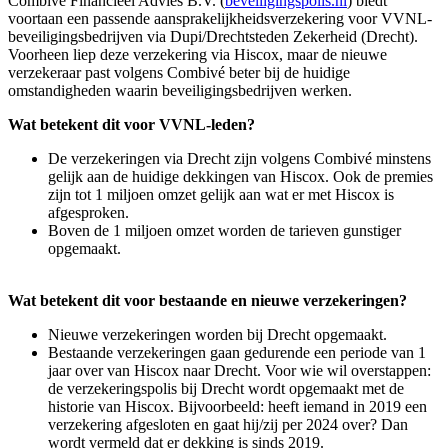
Combivé Financieel Advies B.V. (
beveiligingspolis.nl
) biedt
voortaan een passende aansprakelijkheidsverzekering voor VVNL-
beveiligingsbedrijven via Dupi/Drechtsteden Zekerheid (Drecht).
Voorheen liep deze verzekering via Hiscox, maar de nieuwe
verzekeraar past volgens Combivé beter bij de huidige
omstandigheden waarin beveiligingsbedrijven werken.
Wat betekent dit voor VVNL-leden?
De verzekeringen via Drecht zijn volgens Combivé minstens
gelijk aan de huidige dekkingen van Hiscox. Ook de premies
zijn tot 1 miljoen omzet gelijk aan wat er met Hiscox is
afgesproken.
Boven de 1 miljoen omzet worden de tarieven gunstiger
opgemaakt.
Wat betekent dit voor bestaande en nieuwe verzekeringen?
Nieuwe verzekeringen worden bij Drecht opgemaakt.
Bestaande verzekeringen gaan gedurende een periode van 1
jaar over van Hiscox naar Drecht. Voor wie wil overstappen:
de verzekeringspolis bij Drecht wordt opgemaakt met de
historie van Hiscox. Bijvoorbeeld: heeft iemand in 2019 een
verzekering afgesloten en gaat hij/zij per 2024 over? Dan
wordt vermeld dat er dekking is sinds 2019.