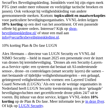
SecurFlex Beveiligingskleding. Inmiddels voert hij zijn eigen merk
PTG (met onder meer robuuste en veelzijdige tactische broeken en
jassen). Ook verkoopt hij veiligheidskleding van andere
gerenommeerde merken. Kortom:
topkwaliteit en maatwerkopties
voor particuliere beveiligingsorganisaties. VVNL-leden krijgen
10% korting
op een deel van het assortiment. Of een passende
offerte bij grotere orders. Interesse? Kijk op
shop-
beveiligingskleding.nl/
of stuur een mail aan
info@securflexbeveiligingskleding.nl
.
10% korting Plan & Do fase LUGN
Alex Hermans – directeur van LUGN Security en VVNL-lid
NIMO Security – hield in maart 2025 een presentatie over de inzet
van drones bij terreinbeveiliging. ‘Drones als een Security-Layers-
as-a-Service optie: een systeem dat bestaat uit AI-ondersteunde
sensor-, drone- en controlelagen (smart security layers) die samen –
met bestaande of tijdelijke veiligheidsmaatregelen – een gelaagd,
geïntegreerd veiligheidsnetwerk vormen: een Layered Unified
Guard Network (LUGN).’ Als een van de weinige organisaties in
Nederland heeft LUGN Security toestemming om deze ‘gelaagde’
beveiligingsvluchten met gecertificeerde drone pilots 24/7 uit te
voeren. Bij inhuur van deze service, krijgen VVNL-leden
10%
korting
op de Plan & Do fase. Meer informatie lees je
in deze flyer
.
Of kijk op
LUGN Security
.