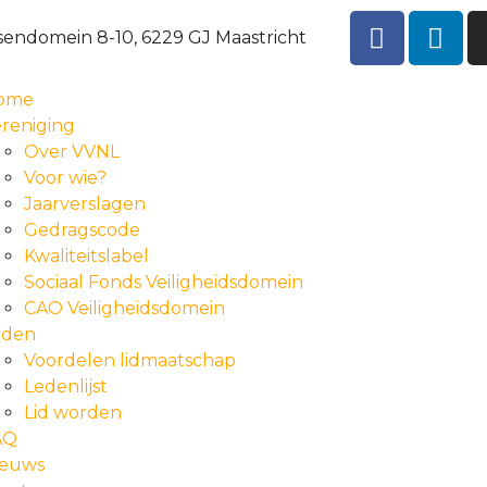
sendomein 8-10, 6229 GJ Maastricht
ome
reniging
Over VVNL
Voor wie?
Jaarverslagen
Gedragscode
Kwaliteitslabel
Sociaal Fonds Veiligheidsdomein
CAO Veiligheidsdomein
eden
Voordelen lidmaatschap
Ledenlijst
Lid worden
AQ
ieuws