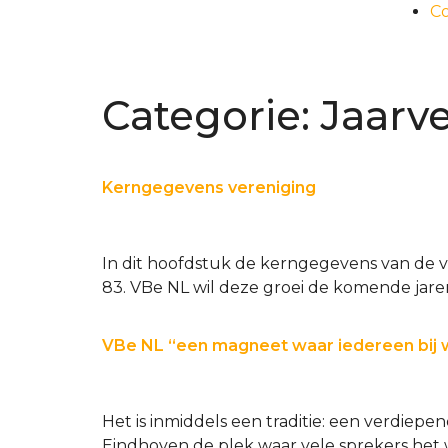
C
Categorie:
Jaarve
Kerngegevens vereniging
In dit hoofdstuk de kerngegevens van de ve
83. VBe NL wil deze groei de komende jare
VBe NL “een magneet waar iedereen bij w
Het is inmiddels een traditie: een verdiep
Eindhoven de plek waar vele sprekers het