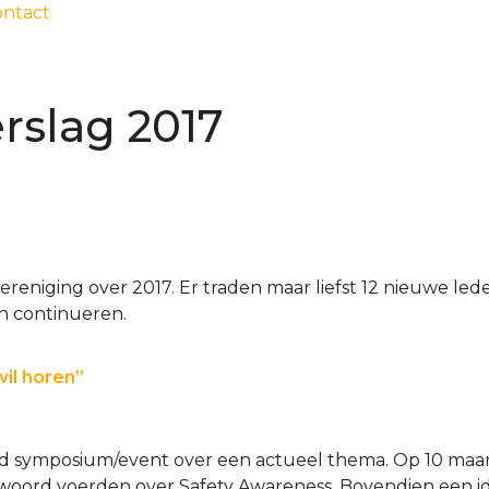
ontact
rslag 2017
reniging over 2017. Er traden maar liefst 12 nieuwe led
n continueren.
il horen”
end symposium/event over een actueel thema. Op 10 maart
 woord voerden over Safety Awareness. Bovendien een 