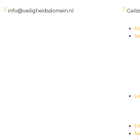
info@veiligheidsdomein.nl
Gelis
H
Ve
L
F
N