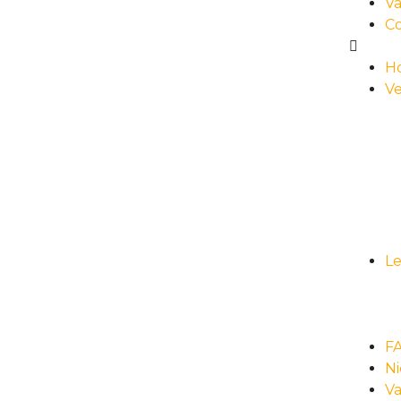
Va
C
H
Ve
L
F
N
Va