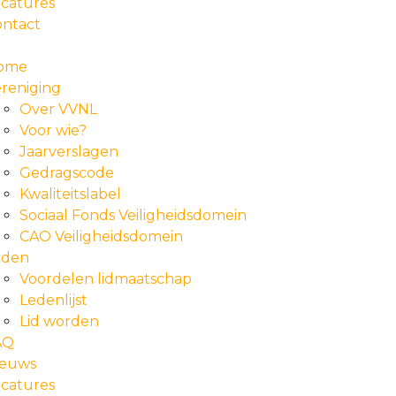
catures
ontact
ome
reniging
Over VVNL
Voor wie?
Jaarverslagen
Gedragscode
Kwaliteitslabel
Sociaal Fonds Veiligheidsdomein
CAO Veiligheidsdomein
eden
Voordelen lidmaatschap
Ledenlijst
Lid worden
AQ
ieuws
catures