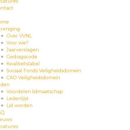
catures
ontact
ome
reniging
Over VVNL
Voor wie?
Jaarverslagen
Gedragscode
Kwaliteitslabel
Sociaal Fonds Veiligheidsdomein
CAO Veiligheidsdomein
eden
Voordelen lidmaatschap
Ledenlijst
Lid worden
AQ
ieuws
catures