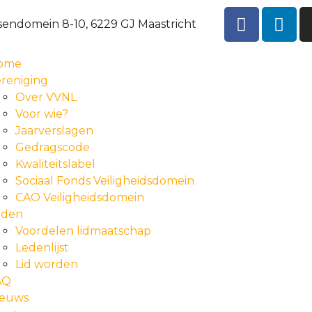
sendomein 8-10, 6229 GJ Maastricht
ome
reniging
Over VVNL
Voor wie?
Jaarverslagen
Gedragscode
Kwaliteitslabel
Sociaal Fonds Veiligheidsdomein
CAO Veiligheidsdomein
eden
Voordelen lidmaatschap
Ledenlijst
Lid worden
AQ
ieuws