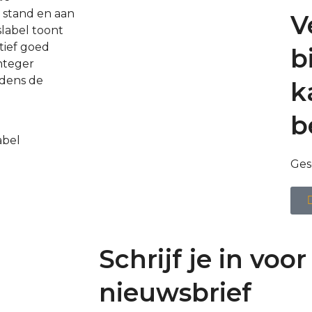
e stand en aan
V
slabel toont
tief goed
b
integer
jdens de
k
b
abel
Ges
Schrijf je in voor
nieuwsbrief