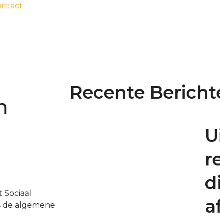
ontact
Recente Bericht
n
U
r
d
 Sociaal
a
ns de algemene