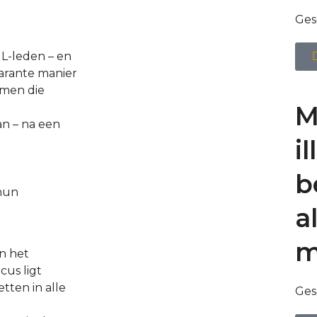
Ges
L-leden – en
parante manier
rmen die
M
an – na een
i
b
 hun
a
m
an het
cus ligt
etten in alle
Ges