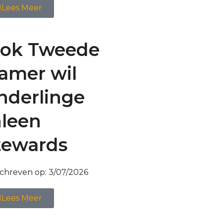
Lees Meer
ok Tweede
amer wil
nderlinge
nleen
tewards
chreven op:
3/07/2026
Lees Meer