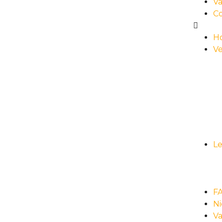
Va
C
H
Ve
L
F
N
Va