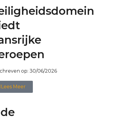
eiligheidsdomein
iedt
ansrijke
eroepen
chreven op:
30/06/2026
Lees Meer
 de