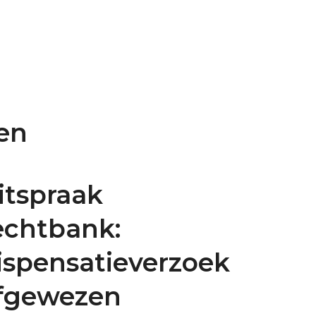
en
itspraak
echtbank:
ispensatieverzoek
fgewezen