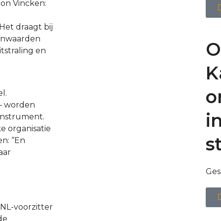
eon Vincken:
et draagt bij
ernwaarden
O
tstraling en
K
o
l.
 – worden
i
sinstrument.
e organisatie
s
en: “En
aar
Ges
NL-voorzitter
de