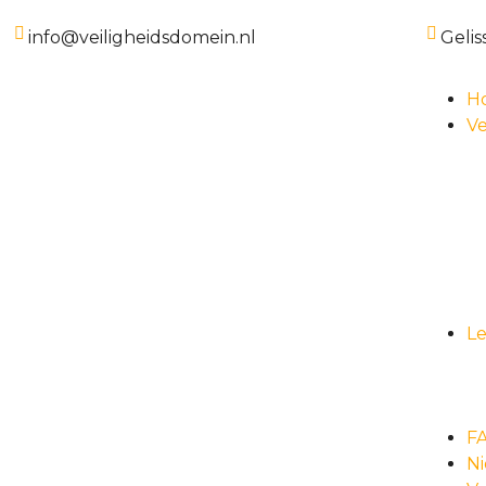
info@veiligheidsdomein.nl
Gelis
H
Ve
L
F
N