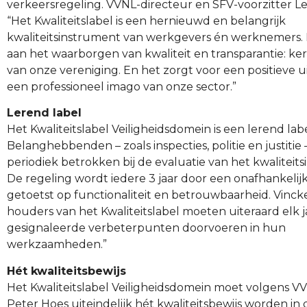
verkeersregeling. VVNL-directeur en SFV-voorzitter L
“Het Kwaliteitslabel is een hernieuwd en belangrijk
kwaliteitsinstrument van werkgevers én werknemers. H
aan het waarborgen van kwaliteit en transparantie: k
van onze vereniging. En het zorgt voor een positieve ui
een professioneel imago van onze sector.”
Lerend label
Het Kwaliteitslabel Veiligheidsdomein is een lerend labe
Belanghebbenden – zoals inspecties, politie en justitie
periodiek betrokken bij de evaluatie van het kwaliteit
De regeling wordt iedere 3 jaar door een onafhankelijk
getoetst op functionaliteit en betrouwbaarheid. Vinck
houders van het Kwaliteitslabel moeten uiteraard elk j
gesignaleerde verbeterpunten doorvoeren in hun
werkzaamheden.”
Hét kwaliteitsbewijs
Het Kwaliteitslabel Veiligheidsdomein moet volgens VV
Peter Hoes uiteindelijk hét kwaliteitsbewijs worden in 