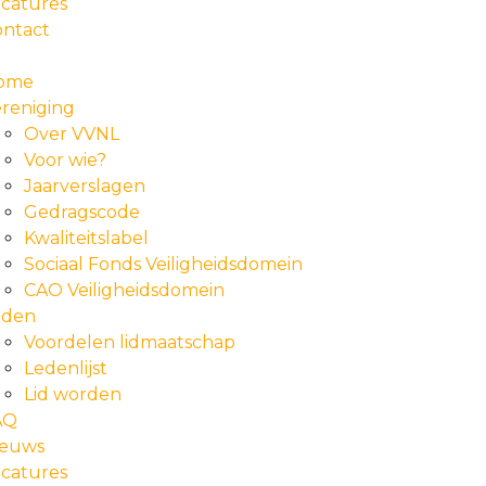
catures
ontact
ome
reniging
Over VVNL
Voor wie?
Jaarverslagen
Gedragscode
Kwaliteitslabel
Sociaal Fonds Veiligheidsdomein
CAO Veiligheidsdomein
eden
Voordelen lidmaatschap
Ledenlijst
Lid worden
AQ
ieuws
catures