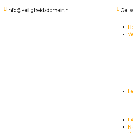
info@veiligheidsdomein.nl
Gelis
H
Ve
L
F
N