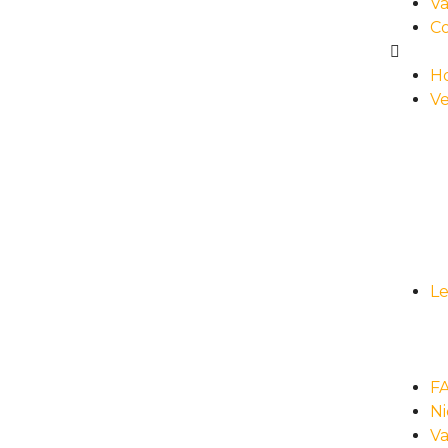
Va
C
H
Ve
L
F
N
Va