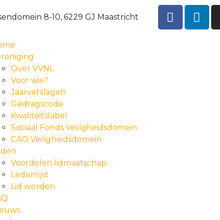
sendomein 8-10, 6229 GJ Maastricht
ome
reniging
Over VVNL
Voor wie?
Jaarverslagen
Gedragscode
Kwaliteitslabel
Sociaal Fonds Veiligheidsdomein
CAO Veiligheidsdomein
eden
Voordelen lidmaatschap
Ledenlijst
Lid worden
AQ
ieuws