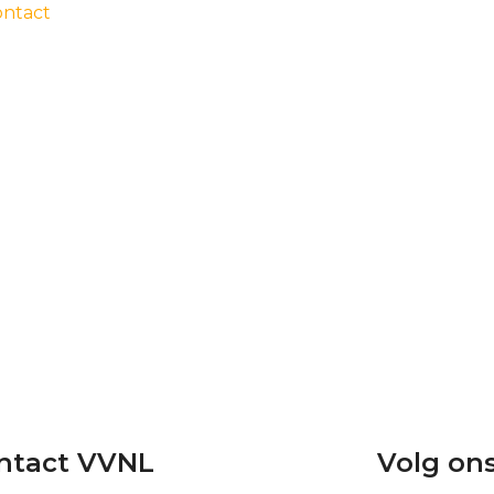
ontact
ntact VVNL
Volg on