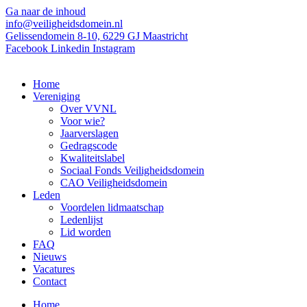
Ga naar de inhoud
info@veiligheidsdomein.nl
Gelissendomein 8-10, 6229 GJ Maastricht
Facebook
Linkedin
Instagram
Home
Vereniging
Over VVNL
Voor wie?
Jaarverslagen
Gedragscode
Kwaliteitslabel
Sociaal Fonds Veiligheidsdomein
CAO Veiligheidsdomein
Leden
Voordelen lidmaatschap
Ledenlijst
Lid worden
FAQ
Nieuws
Vacatures
Contact
Home