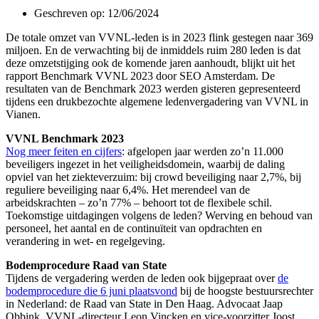
Geschreven op:
12/06/2024
De totale omzet van VVNL-leden is in 2023 flink gestegen naar 369
miljoen. En de verwachting bij de inmiddels ruim 280 leden is dat
deze omzetstijging ook de komende jaren aanhoudt, blijkt uit het
rapport Benchmark VVNL 2023 door SEO Amsterdam. De
resultaten van de Benchmark 2023 werden gisteren gepresenteerd
tijdens een drukbezochte algemene ledenvergadering van VVNL in
Vianen.
VVNL Benchmark 2023
Nog meer feiten en cijfers
: afgelopen jaar werden zo’n 11.000
beveiligers ingezet in het veiligheidsdomein, waarbij de daling
opviel van het ziekteverzuim: bij crowd beveiliging naar 2,7%, bij
reguliere beveiliging naar 6,4%. Het merendeel van de
arbeidskrachten – zo’n 77% – behoort tot de flexibele schil.
Toekomstige uitdagingen volgens de leden? Werving en behoud van
personeel, het aantal en de continuïteit van opdrachten en
verandering in wet- en regelgeving.
Bodemprocedure Raad van State
Tijdens de vergadering werden de leden ook bijgepraat over
de
bodemprocedure die 6 juni plaatsvond
bij de hoogste bestuursrechter
in Nederland: de Raad van State in Den Haag. Advocaat Jaap
Obbink, VVNL-directeur Leon Vincken en vice-voorzitter Joost