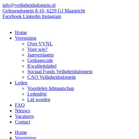
Ga
info@veiligheidsdomein.nl
naar
Gelissendomein 8-10, 6229 GJ Maastricht
de
Facebook
Linkedin
Instagram
inhoud
Home
Vereniging
Over VVNL
Voor wie?
Jaarverslagen
Gedragscode
Kwaliteitslabel
Sociaal Fonds Veiligheidsdomein
CAO Veiligheidsdomein
Leden
Voordelen lidmaatschap
Ledenlijst
Lid worden
FAQ
Nieuws
Vacatures
Contact
Home
Vereniging