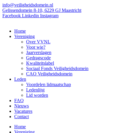
Ga
info@veiligheidsdomein.nl
naar
Gelissendomein 8-10, 6229 GJ Maastricht
de
Facebook
Linkedin
Instagram
inhoud
Home
Vereniging
Over VVNL
Voor wie?
Jaarverslagen
Gedragscode
Kwaliteitslabel
Sociaal Fonds Veiligheidsdomein
CAO Veiligheidsdomein
Leden
Voordelen lidmaatschap
Ledenlijst
Lid worden
FAQ
Nieuws
Vacatures
Contact
Home
Vereniging