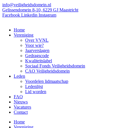
Ga
info@veiligheidsdomein.nl
naar
Gelissendomein 8-10, 6229 GJ Maastricht
de
Facebook
Linkedin
Instagram
inhoud
Home
Vereniging
Over VVNL
Voor wie?
Jaarverslagen
Gedragscode
Kwaliteitslabel
Sociaal Fonds Veiligheidsdomein
CAO Veiligheidsdomein
Leden
Voordelen lidmaatschap
Ledenlijst
Lid worden
FAQ
Nieuws
Vacatures
Contact
Home
Vereniging