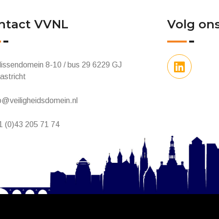
ntact VVNL
Volg on
lissendomein 8-10 / bus 29 6229 GJ
astricht
o@veiligheidsdomein.nl
1 (0)43 205 71 74