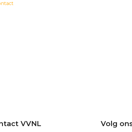
ontact
ntact VVNL
Volg on