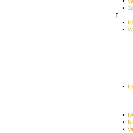
Va
C
H
Ve
L
F
N
Va