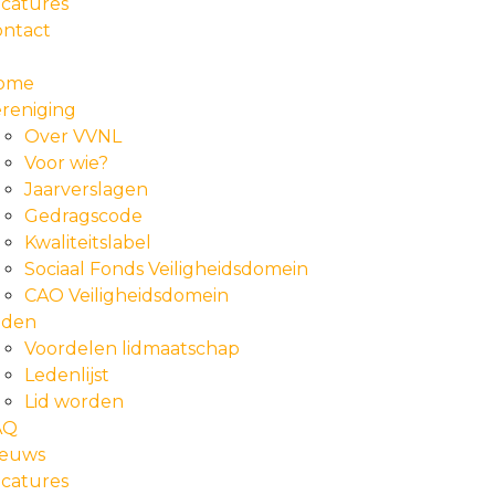
catures
ontact
ome
reniging
Over VVNL
Voor wie?
Jaarverslagen
Gedragscode
Kwaliteitslabel
Sociaal Fonds Veiligheidsdomein
CAO Veiligheidsdomein
eden
Voordelen lidmaatschap
Ledenlijst
Lid worden
AQ
ieuws
catures