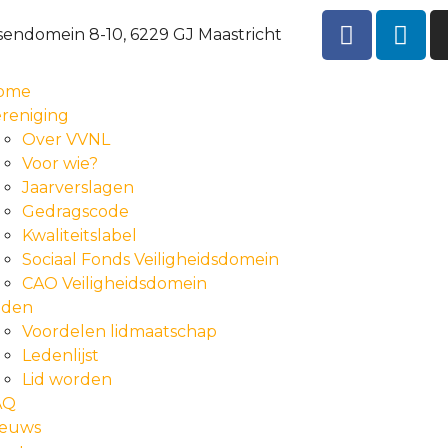
sendomein 8-10, 6229 GJ Maastricht
ome
reniging
Over VVNL
Voor wie?
Jaarverslagen
Gedragscode
Kwaliteitslabel
Sociaal Fonds Veiligheidsdomein
CAO Veiligheidsdomein
eden
Voordelen lidmaatschap
Ledenlijst
Lid worden
AQ
ieuws