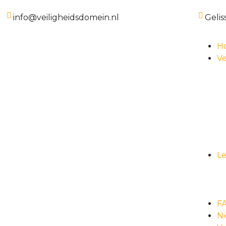
info@veiligheidsdomein.nl
Gelis
H
Ve
L
F
N