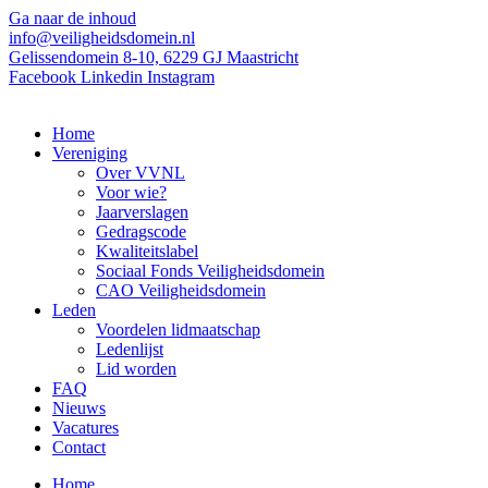
Ga naar de inhoud
info@veiligheidsdomein.nl
Gelissendomein 8-10, 6229 GJ Maastricht
Facebook
Linkedin
Instagram
Home
Vereniging
Over VVNL
Voor wie?
Jaarverslagen
Gedragscode
Kwaliteitslabel
Sociaal Fonds Veiligheidsdomein
CAO Veiligheidsdomein
Leden
Voordelen lidmaatschap
Ledenlijst
Lid worden
FAQ
Nieuws
Vacatures
Contact
Home