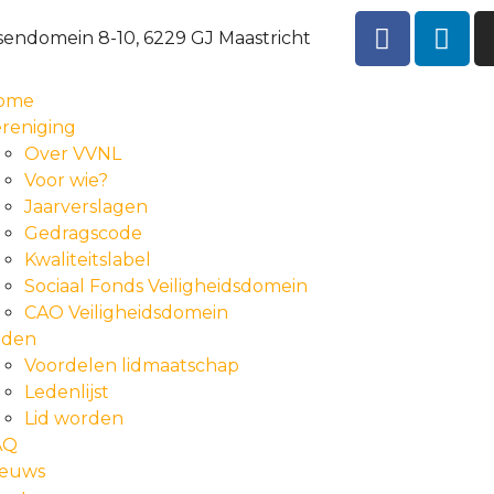
sendomein 8-10, 6229 GJ Maastricht
ome
reniging
Over VVNL
Voor wie?
Jaarverslagen
Gedragscode
Kwaliteitslabel
Sociaal Fonds Veiligheidsdomein
CAO Veiligheidsdomein
eden
Voordelen lidmaatschap
Ledenlijst
Lid worden
AQ
ieuws