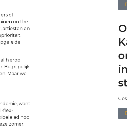
ers of
rainen on the
O
, artiesten en
rioriteit.
K
 opgeleide
o
zal hierop
i
 Begrijpelijk.
en. Maar we
s
Ges
pandemie, want
-flex-
xibele ad hoc
deze zomer.