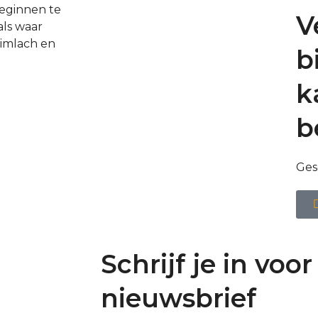
beginnen te
V
als waar
limlach en
b
k
b
Ges
Schrijf je in voor
nieuwsbrief