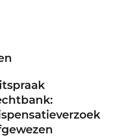
en
itspraak
echtbank:
ispensatieverzoek
fgewezen