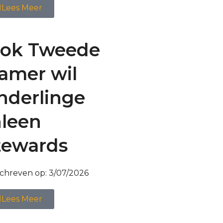
Lees Meer
ok Tweede
amer wil
nderlinge
nleen
tewards
chreven op:
3/07/2026
Lees Meer