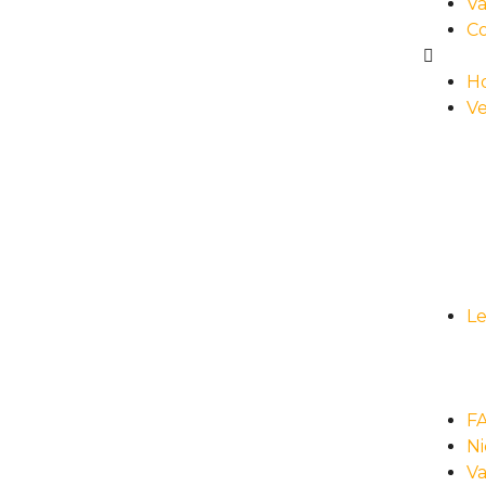
Va
C
H
Ve
L
F
N
Va