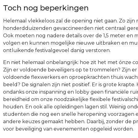
Toch nog beperkingen
Helemaal vlekkeloos zal de opening niet gaan. Zo zijn 
honderdduizenden gevaccineerden niet centraal gere
Ook moeten nog nadere details over de 1,5 meter en
volgen en kunnen mogelijke nieuwe uitbraken en mut
ontluikende festivalgevoel danig verstoren.
En niet helemaal onbelangrijk: hoe zit het met ónze c
Zijn er voldoende beveiligers op te trommelen? Zijn e
voldoende flexwerkers en oproepkrachten thuis wach
beeld? De signalen zijn niet positief. Er is grote krapte.
ondanks onze inspanning en lobby geen financiële ru
bereidheid om onze noodzakelijke flexibele festivalschi
houden. En ook alle opleidingen lagen stil. Weinig o
studenten die nog een snelle heropening voorzagen e
andere keuzes gemaakt hebben. Daarbij, zonder de pra
voor beveiliging van evenementen opgeleid worden.