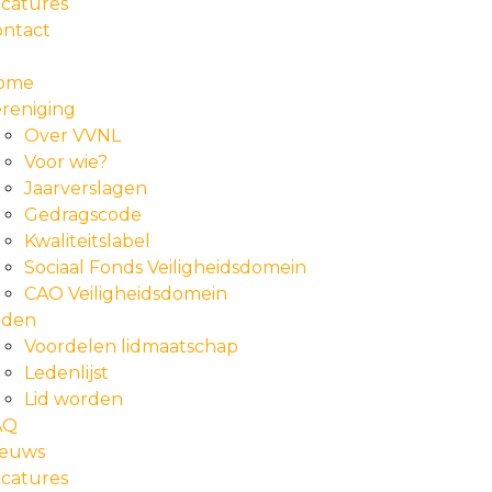
catures
ontact
ome
reniging
Over VVNL
Voor wie?
Jaarverslagen
Gedragscode
Kwaliteitslabel
Sociaal Fonds Veiligheidsdomein
CAO Veiligheidsdomein
eden
Voordelen lidmaatschap
Ledenlijst
Lid worden
AQ
ieuws
catures