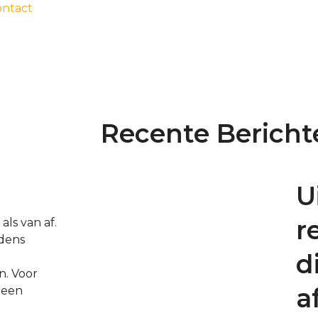
ontact
Recente Bericht
U
r
ls van af.
jdens
d
n. Voor
a
 een