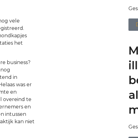
Ges
nog vele
gistreerd.
 mondkapjes
aties het
M
i
ore business?
r nog
b
tend in
 Helaas was er
a
imte en
l overeind te
m
ndernemers en
n intussen
ktijk kan niet
Ges