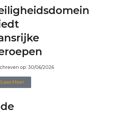
eiligheidsdomein
iedt
ansrijke
eroepen
chreven op:
30/06/2026
Lees Meer
 de