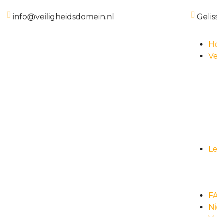
info@veiligheidsdomein.nl
Gelis
H
Ve
L
F
N