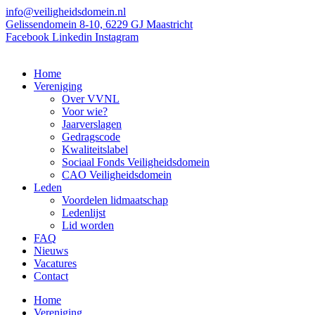
Ga
info@veiligheidsdomein.nl
naar
Gelissendomein 8-10, 6229 GJ Maastricht
de
Facebook
Linkedin
Instagram
inhoud
Home
Vereniging
Over VVNL
Voor wie?
Jaarverslagen
Gedragscode
Kwaliteitslabel
Sociaal Fonds Veiligheidsdomein
CAO Veiligheidsdomein
Leden
Voordelen lidmaatschap
Ledenlijst
Lid worden
FAQ
Nieuws
Vacatures
Contact
Home
Vereniging