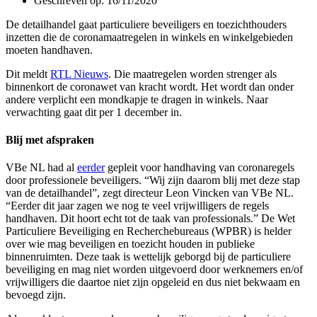
Geschreven op:
16/11/2020
De detailhandel gaat particuliere beveiligers en toezichthouders
inzetten die de coronamaatregelen in winkels en winkelgebieden
moeten handhaven.
Dit meldt
RTL Nieuws
. Die maatregelen worden strenger als
binnenkort de coronawet van kracht wordt. Het wordt dan onder
andere verplicht een mondkapje te dragen in winkels. Naar
verwachting gaat dit per 1 december in.
Blij met afspraken
VBe NL had al
eerder
gepleit voor handhaving van coronaregels
door professionele beveiligers. “Wij zijn daarom blij met deze stap
van de detailhandel”, zegt directeur Leon Vincken van VBe NL.
“Eerder dit jaar zagen we nog te veel vrijwilligers de regels
handhaven. Dit hoort echt tot de taak van professionals.” De Wet
Particuliere Beveiliging en Recherchebureaus (WPBR) is helder
over wie mag beveiligen en toezicht houden in publieke
binnenruimten. Deze taak is wettelijk geborgd bij de particuliere
beveiliging en mag niet worden uitgevoerd door werknemers en/of
vrijwilligers die daartoe niet zijn opgeleid en dus niet bekwaam en
bevoegd zijn.