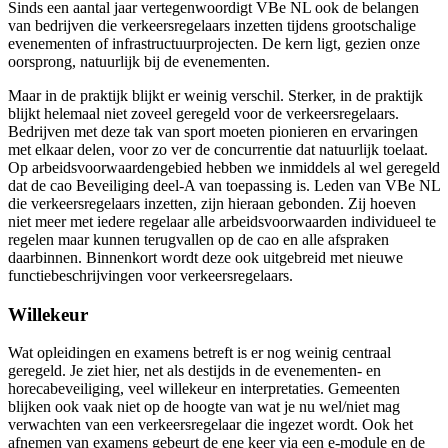
Sinds een aantal jaar vertegenwoordigt VBe NL ook de belangen
van bedrijven die verkeersregelaars inzetten tijdens grootschalige
evenementen of infrastructuurprojecten. De kern ligt, gezien onze
oorsprong, natuurlijk bij de evenementen.
Maar in de praktijk blijkt er weinig verschil. Sterker, in de praktijk
blijkt helemaal niet zoveel geregeld voor de verkeersregelaars.
Bedrijven met deze tak van sport moeten pionieren en ervaringen
met elkaar delen, voor zo ver de concurrentie dat natuurlijk toelaat.
Op arbeidsvoorwaardengebied hebben we inmiddels al wel geregeld
dat de cao Beveiliging deel-A van toepassing is. Leden van VBe NL
die verkeersregelaars inzetten, zijn hieraan gebonden. Zij hoeven
niet meer met iedere regelaar alle arbeidsvoorwaarden individueel te
regelen maar kunnen terugvallen op de cao en alle afspraken
daarbinnen. Binnenkort wordt deze ook uitgebreid met nieuwe
functiebeschrijvingen voor verkeersregelaars.
Willekeur
Wat opleidingen en examens betreft is er nog weinig centraal
geregeld. Je ziet hier, net als destijds in de evenementen- en
horecabeveiliging, veel willekeur en interpretaties. Gemeenten
blijken ook vaak niet op de hoogte van wat je nu wel/niet mag
verwachten van een verkeersregelaar die ingezet wordt. Ook het
afnemen van examens gebeurt de ene keer via een e-module en de