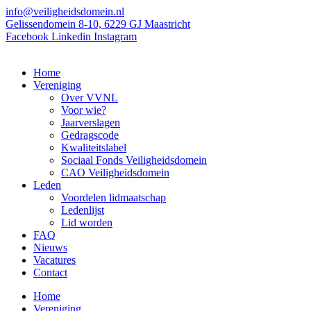
Ga
info@veiligheidsdomein.nl
naar
Gelissendomein 8-10, 6229 GJ Maastricht
de
Facebook
Linkedin
Instagram
inhoud
Home
Vereniging
Over VVNL
Voor wie?
Jaarverslagen
Gedragscode
Kwaliteitslabel
Sociaal Fonds Veiligheidsdomein
CAO Veiligheidsdomein
Leden
Voordelen lidmaatschap
Ledenlijst
Lid worden
FAQ
Nieuws
Vacatures
Contact
Home
Vereniging