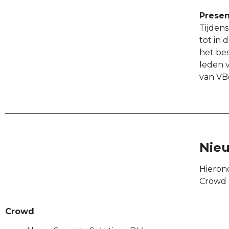
Presen
Tijdens
tot in
het be
leden 
van VB
Nie
Hieron
Crowd 
Crowd