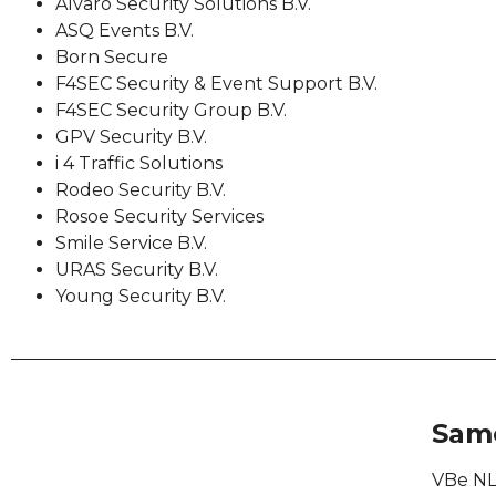
Alvaro Security Solutions B.V.
ASQ Events B.V.
Born Secure
F4SEC Security & Event Support B.V.
F4SEC Security Group B.V.
GPV Security B.V.
i 4 Traffic Solutions
Rodeo Security B.V.
Rosoe Security Services
Smile Service B.V.
URAS Security B.V.
Young Security B.V.
Sam
VBe NL