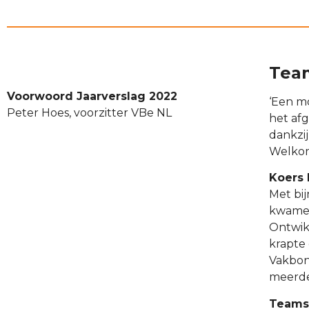
Team
Voorwoord Jaarverslag 2022
‘Een mo
Peter Hoes, voorzitter VBe NL
het afg
dankzij
Welkom
Koers 
Met bi
kwamen
Ontwikk
krapte
Vakbon
meerde
Teamsp