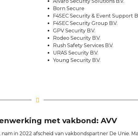
Alvaro Security Solutions B.V.
Born Secure
F4SEC Security & Event Support B.
F4SEC Security Group B.V.
GPV Security B.V.
Rodeo Security B.V.
Rush Safety Services B.V.
URAS Security B.V.
Young Security B.V.
enwerking met vakbond: AVV
 nam in 2022 afscheid van vakbondspartner De Unie. M