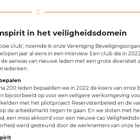
spirit in het veiligheidsdomein
oie club’, noemde ik onze Vereniging Beveiligingsorgan
elopen jaar al eens in een interview. Een club die in 20
 de aanwas van nieuwe leden met een grote diversiteit a
 iedereen.
bepalen
jna 200 leden bepaalden we in 2022 de koers van onze 
 bijvoorbeeld op voor een veiligere werkomgeving voor
elden met het pilotproject Reservistenbeleid en de vac
 op de arbeidsmarkt tegen te gaan. En we sloten met h
d, een mooi akkoord voor een nieuwe cao Veiligheidsd
rheid werd gesteund door de werknemers van onze l
irit