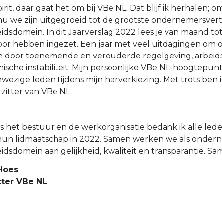
rit, daar gaat het om bij VBe NL. Dat blijf ik herhalen; om
nu we zijn uitgegroeid tot de grootste ondernemersver
eidsdomein. In dit Jaarverslag 2022 lees je van maand t
voor hebben ingezet. Een jaar met veel uitdagingen om
n door toenemende en verouderde regelgeving, arbeid
sche instabiliteit. Mijn persoonlijke VBe NL-hoogtepunt
nwezige leden tijdens mijn herverkiezing. Met trots ben
zitter van VBe NL.
n
 het bestuur en de werkorganisatie bedank ik alle led
hun lidmaatschap in 2022. Samen werken we als ondern
eidsdomein aan gelijkheid, kwaliteit en transparantie. Sam
Hoes
tter VBe NL