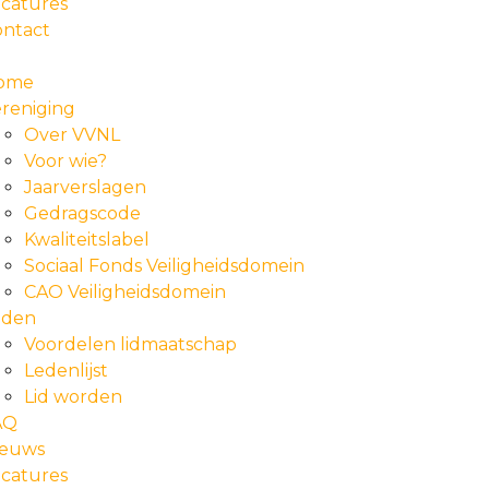
catures
ontact
ome
reniging
Over VVNL
Voor wie?
Jaarverslagen
Gedragscode
Kwaliteitslabel
Sociaal Fonds Veiligheidsdomein
CAO Veiligheidsdomein
eden
Voordelen lidmaatschap
Ledenlijst
Lid worden
AQ
ieuws
catures