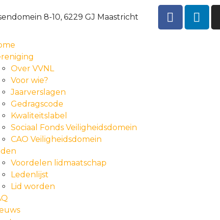
sendomein 8-10, 6229 GJ Maastricht
ome
reniging
Over VVNL
Voor wie?
Jaarverslagen
Gedragscode
Kwaliteitslabel
Sociaal Fonds Veiligheidsdomein
CAO Veiligheidsdomein
eden
Voordelen lidmaatschap
Ledenlijst
Lid worden
AQ
ieuws