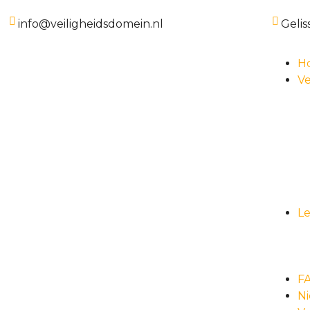
info@veiligheidsdomein.nl
Gelis
H
Ve
L
F
N