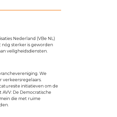
isaties Nederland (VBe NL)
22 nóg sterker is geworden
an veiligheidsdiensten.
branchevereniging. We
 verkeersregelaars.
aturesite initiatieven om de
et AVV: De Democratische
omein die met ruime
eden.