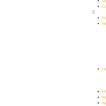
Va
C
H
Ve
L
F
N
Va