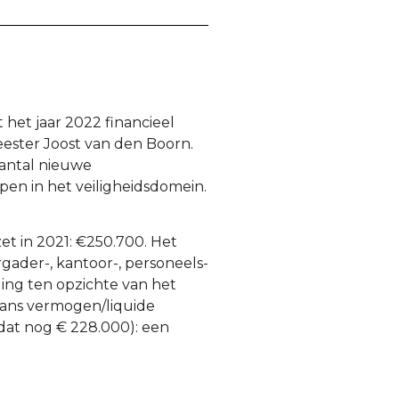
 het jaar 2022 financieel
eester Joost van den Boorn.
aantal nieuwe
pen in het veiligheidsdomein.
et in 2021: €250.700. Het
rgader-, kantoor-, personeels-
ling ten opzichte van het
alans vermogen/liquide
dat nog € 228.000): een