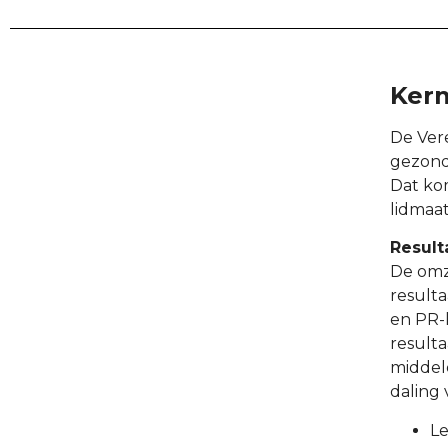
Ker
De Vere
gezond 
Dat kom
lidmaat
Result
De omze
resulta
en PR-k
resulta
middele
daling 
Le