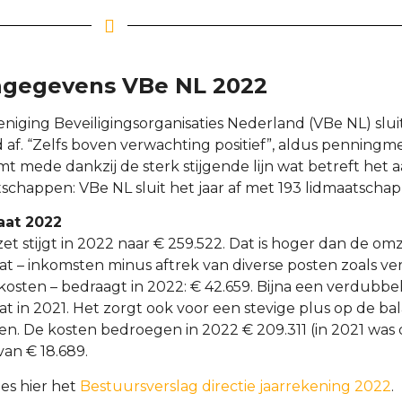
ngegevens VBe NL 2022
niging Beveiligingsorganisaties Nederland (VBe NL) sluit
af. “Zelfs boven verwachting positief”, aldus penningm
t mede dankzij de sterk stijgende lijn wat betreft het 
schappen: VBe NL sluit het jaar af met 193 lidmaatschap
aat 2022
t stijgt in 2022 naar € 259.522. Dat is hoger dan de omz
at – inkomsten minus aftrek van diverse posten zoals ve
osten – bedraagt in 2022: € 42.659. Bijna een verdubbe
at in 2021. Het zorgt ook voor een stevige plus op de b
n. De kosten bedroegen in 2022 € 209.311 (in 2021 was 
van € 18.689.
es hier het
Bestuursverslag directie jaarrekening 2022
.