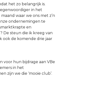
dat het zo belangrijk is.
tegenwoordiger in het
ot maand waar we ons met z’n
 onze ondernemingen te
smarktkrapte en
? De steun die ik kreeg van
 ik ook de komende drie jaar
en voor hun bijdrage aan VBe
emers in het
en zijn we die ‘mooie club’.