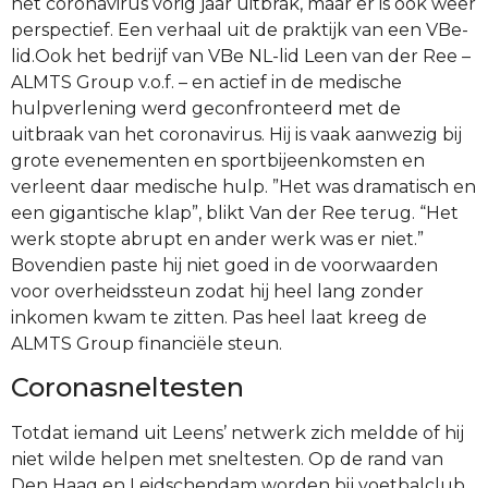
het coronavirus vorig jaar uitbrak, maar er is ook weer
perspectief. Een verhaal uit de praktijk van een VBe-
lid.Ook het bedrijf van VBe NL-lid Leen van der Ree –
ALMTS Group v.o.f. – en actief in de medische
hulpverlening werd geconfronteerd met de
uitbraak van het coronavirus. Hij is vaak aanwezig bij
grote evenementen en sportbijeenkomsten en
verleent daar medische hulp. ”Het was dramatisch en
een gigantische klap”, blikt Van der Ree terug. “Het
werk stopte abrupt en ander werk was er niet.”
Bovendien paste hij niet goed in de voorwaarden
voor overheidssteun zodat hij heel lang zonder
inkomen kwam te zitten. Pas heel laat kreeg de
ALMTS Group financiële steun.
Coronasneltesten
Totdat iemand uit Leens’ netwerk zich meldde of hij
niet wilde helpen met sneltesten. Op de rand van
Den Haag en Leidschendam worden bij
voetbalclub