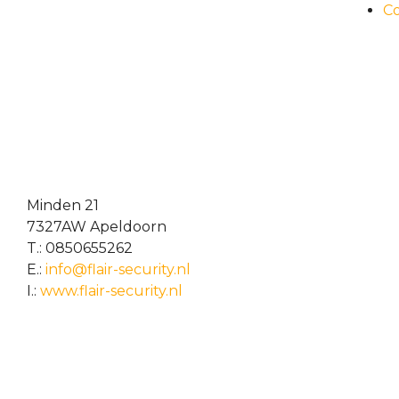
C
Minden 21
7327AW Apeldoorn
T.: 0850655262
E.:
info@flair-security.nl
I.:
www.flair-security.nl