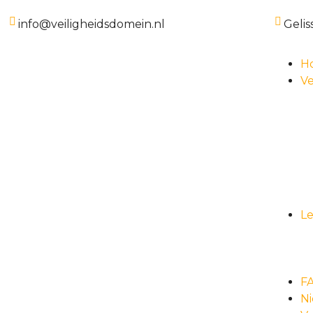
info@veiligheidsdomein.nl
Gelis
H
Ve
L
F
N