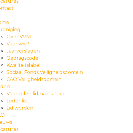
catures
ontact
ome
reniging
Over VVNL
Voor wie?
Jaarverslagen
Gedragscode
Kwaliteitslabel
Sociaal Fonds Veiligheidsdomein
CAO Veiligheidsdomein
eden
Voordelen lidmaatschap
Ledenlijst
Lid worden
AQ
ieuws
catures