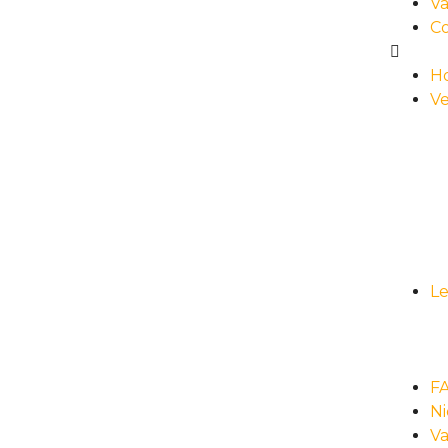
Va
C
H
Ve
L
F
N
Va