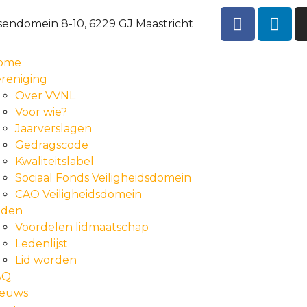
sendomein 8-10, 6229 GJ Maastricht
ome
reniging
Over VVNL
Voor wie?
Jaarverslagen
Gedragscode
Kwaliteitslabel
Sociaal Fonds Veiligheidsdomein
CAO Veiligheidsdomein
eden
Voordelen lidmaatschap
Ledenlijst
Lid worden
AQ
ieuws