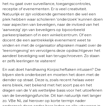
het nu gaat over surveillance, toegangscontroles,
receptie of evenementen. Er is veel creativiteit.
Natuurlijk er zijn voldoende gemeenten die wel een
plek hebben waar scholieren ‘onderzoek’ kunnen doen
naar aspecten van beveiligen, naar de invloed van het
‘aanwezig’ zijn van beveiligers op bijvoorbeeld
parkeerplaatsen of in een winkelcentrum. Of een
docent die een aantrekkelijk evenement weet te
vinden en met de organisator afspraken maakt over de
‘leeromgeving’ en vervolgens deze opdrachtgever het
aandeel beveiliging wat kan terugschroeven. Zo staan
er zelfs leerlingen te visiteren!
En wat doet handhaving Korpscheftaken intussen? Die
blijven sterk onderbezet en moeten het doen met de
diender op straat. Deze is, zoals recent helaas weer
eens bleek, niet bekend met het soort pas en het
dragen van de V als wettelijke basis voor het uitoefenen
van de beveiligingsfunctie. Dit kan natuurlijk niet langer
zo. VBe NL zal hierover op korte termijn nader
onderzoek doen onder haar leden en alle uitwassen in