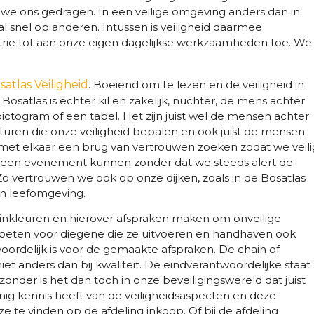
e we ons gedragen. In een veilige omgeving anders dan in
l snel op anderen. Intussen is veiligheid daarmee
rie tot aan onze eigen dagelijkse werkzaamheden toe. We
satlas Veiligheid
. Boeiend om te lezen en de veiligheid in
Bosatlas is echter kil en zakelijk, nuchter, de mens achter
pictogram of een tabel. Het zijn juist wel de mensen achter
ucturen die onze veiligheid bepalen en ook juist de mensen
e met elkaar een brug van vertrouwen zoeken zodat we veili
r een evenement kunnen zonder dat we steeds alert de
o vertrouwen we ook op onze dijken, zoals in de Bosatlas
en leefomgeving.
 inkleuren en hierover afspraken maken om onveilige
 moeten voor diegene die ze uitvoeren en handhaven ook
twoordelijk is voor de gemaakte afspraken. De chain of
iet anders dan bij kwaliteit. De eindverantwoordelijke staat
jzonder is het dan toch in onze beveiligingswereld dat juist
inig kennis heeft van de veiligheidsaspecten en deze
e te vinden op de afdeling inkoop. Of bij de afdeling