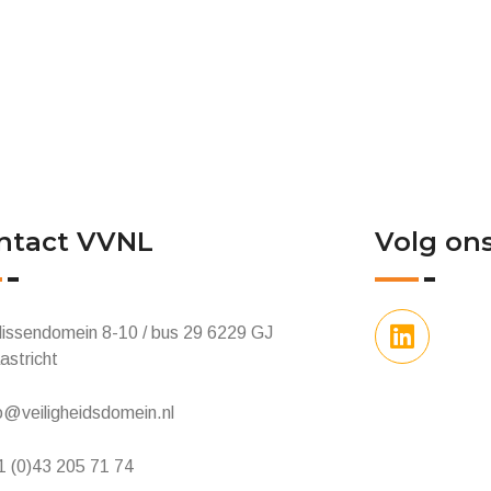
ntact VVNL
Volg on
lissendomein 8-10 / bus 29 6229 GJ
astricht
o@veiligheidsdomein.nl
1 (0)43 205 71 74