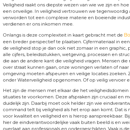
Veiligheid raakt ons diepste wezen van wie we zijn en ho
een onveilige. In veiligheid vertrouwen we tegenwoordig a
verworden tot een complexe materie en boeiende indust
verdienen er ons inkomen mee.
Onlangs is deze complexiteit in kaart gebracht met de
Bo
een breder perspectief te plaatsen. Cijfermateriaal in een 
de veiligheid stop je dan ook niet zomaar in een graphic, 
alle cijfers, beleidsstukken, wetgeving, processen en str
die aan de andere kant die veiligheid vragen. Mensen di
over straat kunnen gaan, onze woningen verlaten of naa
omgeving moeten afspeuren en veilige locaties zoeken. Z
onder Waterveiligheid opgenomen. Of op veilig vervoer 
Het zijn de mensen met elkaar die het veiligheidsdomein
situaties te voorkomen. Deze afspraken zijn cruciaal en
duidelijk zijn. Daarbij moet ook helder zijn wie eindveran
command telt bij veiligheid als het erop aan komt. Dat is n
voor kwaliteit en veiligheid en is hierop aanspreekbaar. Bi
hier de eindverantwoordelijke vaak buiten beeld is en we
overlaat aan professionals en ondergeschikten. Vaak is dez