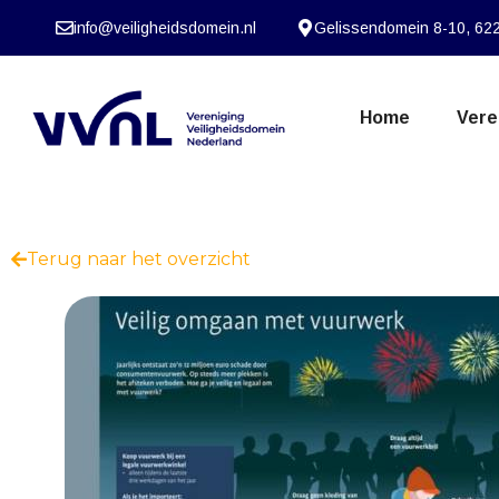
info@veiligheidsdomein.nl
Gelissendomein 8-10, 622
Home
Vere
Terug naar het overzicht