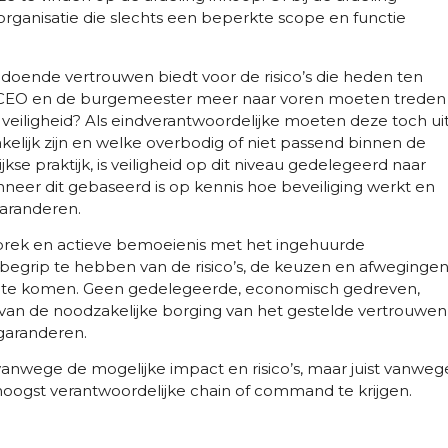
ganisatie die slechts een beperkte scope en functie
doende vertrouwen biedt voor de risico’s die heden ten
t de CEO en de burgemeester meer naar voren moeten treden
 veiligheid? Als eindverantwoordelijke moeten deze toch ui
lijk zijn en welke overbodig of niet passend binnen de
jkse praktijk, is veiligheid op dit niveau gedelegeerd naar
neer dit gebaseerd is op kennis hoe beveiliging werkt en
garanderen.
rek en actieve bemoeienis met het ingehuurde
begrip te hebben van de risico’s, de keuzen en afwegingen
aar te komen. Geen gedelegeerde, economisch gedreven,
 van de noodzakelijke borging van het gestelde vertrouwen
 garanderen.
 vanwege de mogelijke impact en risico’s, maar juist vanweg
hoogst verantwoordelijke chain of command te krijgen.