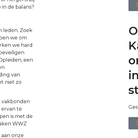
 in de balans?
O
n leden. Zoek
elpen we om
K
erken we hard
beveiligen
o
Opleiden, een
en
i
ding van
t niet zo
s
m vakbonden
Ges
 ervan te
pen is met de
 zaken WWZ
 aan onze