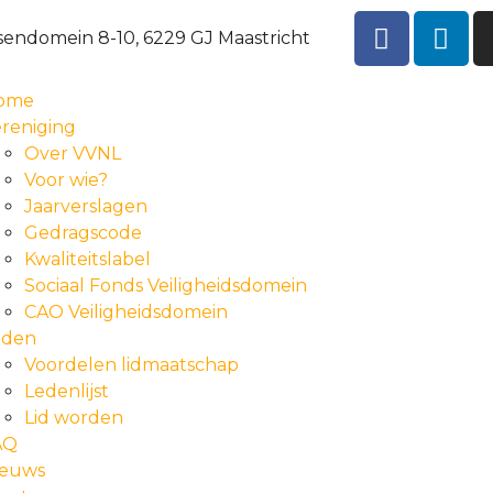
sendomein 8-10, 6229 GJ Maastricht
ome
reniging
Over VVNL
Voor wie?
Jaarverslagen
Gedragscode
Kwaliteitslabel
Sociaal Fonds Veiligheidsdomein
CAO Veiligheidsdomein
eden
Voordelen lidmaatschap
Ledenlijst
Lid worden
AQ
ieuws