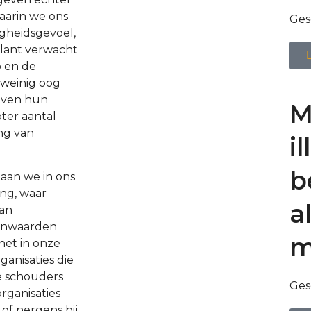
aarin we ons
Ges
gheidsgevoel,
klant verwacht
p en de
 weinig oog
jven hun
M
ter aantal
ing van
i
b
gaan we in ons
ang, waar
a
aan
rnwaarden
m
het in onze
ganisaties die
e schouders
Ges
organisaties
of nergens bij