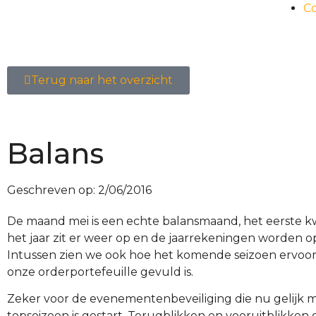
C
Terug naar het overzicht
Balans
Geschreven op:
2/06/2016
De maand mei is een echte balansmaand, het eerste k
het jaar zit er weer op en de jaarrekeningen worden 
Intussen zien we ook hoe het komende seizoen ervoor
onze orderportefeuille gevuld is.
Zeker voor de evenementenbeveiliging die nu gelijk 
topseizoen is gestart. Terugblikken en vooruitblikken