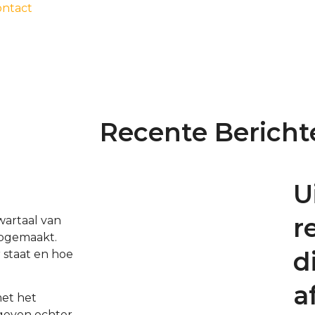
ontact
Recente Bericht
U
r
wartaal van
opgemaakt.
d
 staat en hoe
a
met het
 geven echter