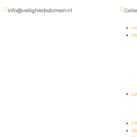
info@veiligheidsdomein.nl
Gelis
H
Ve
L
F
N