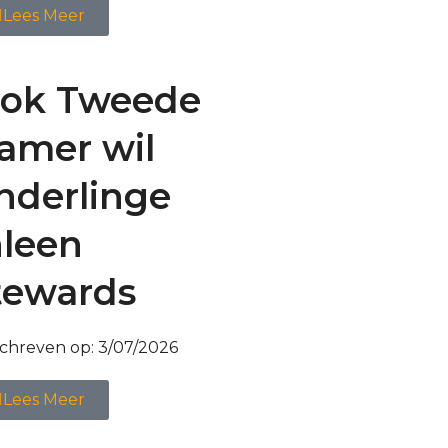
Lees Meer
ok Tweede
amer wil
nderlinge
nleen
tewards
chreven op:
3/07/2026
Lees Meer