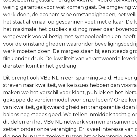
weinig garanties voor wat komen gaat. De omgeving w
werk doen, de economische omstandigheden, het veili
het staat allemaal op gespannen voet met elkaar. De 
het maximale, het publiek eist nog meer daar boveno
wetgever is vooral bezig met symboolpolitiek en heeft
voor de omstandigheden waaronder beveiligingsbedri
werk moeten doen. De marges staan bij een steeds gro
flink onder druk. De kwaliteit van verantwoorde lever
diensten komt in het gedrang.
Dit brengt ook VBe NL in een spanningsveld. Hoe ver 
streven naar kwaliteit, welke issues hebben dan voorr
maken we het verschil voor klant, publiek en het hier
gekoppelde verdienmodel voor onze leden? Onze ke
van kwaliteit, gelijkwaardigheid en transparantie doen 
balans nog steeds goed. We tellen inmiddels tachtig or
dit delen en het VBe NL-netwerk vormen en samen d
zetten onder onze vereniging. Er is veel interesse van 
die nog hun weg zoeken tussen brancheverenigingen 