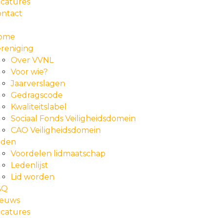
catures
ontact
ome
reniging
Over VVNL
Voor wie?
Jaarverslagen
Gedragscode
Kwaliteitslabel
Sociaal Fonds Veiligheidsdomein
CAO Veiligheidsdomein
eden
Voordelen lidmaatschap
Ledenlijst
Lid worden
AQ
ieuws
catures