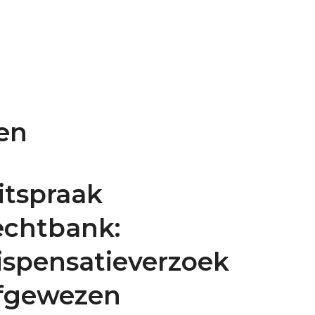
en
itspraak
echtbank:
ispensatieverzoek
fgewezen