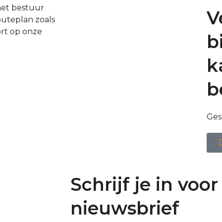
het bestuur
V
outeplan zoals
ort op onze
b
k
b
Ges
Schrijf je in voor
nieuwsbrief