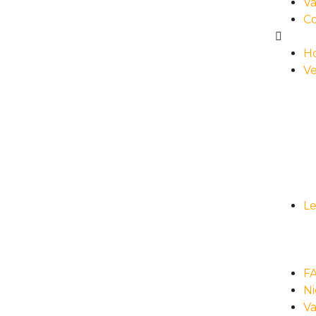
Va
C
H
Ve
L
F
N
Va