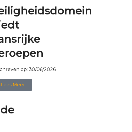
eiligheidsdomein
iedt
ansrijke
eroepen
chreven op:
30/06/2026
Lees Meer
 de